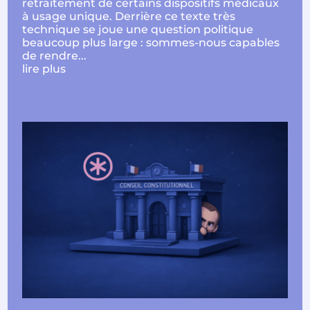
retraitement de certains dispositifs médicaux
à usage unique. Derrière ce texte très
technique se joue une question politique
beaucoup plus large : sommes-nous capables
de rendre...
lire plus