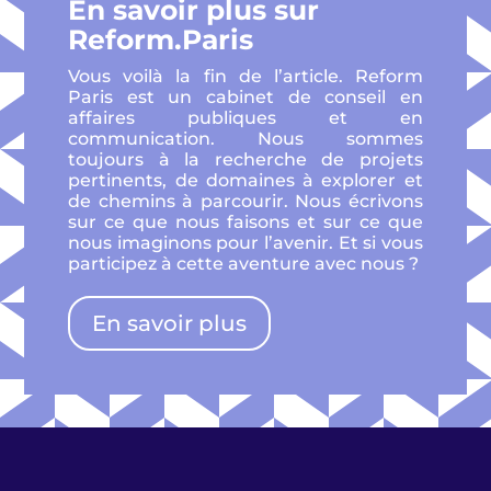
En savoir plus sur
Reform.Paris
Vous voilà la fin de l’article. Reform
Paris est un cabinet de conseil en
affaires publiques et en
communication. Nous sommes
toujours à la recherche de projets
pertinents, de domaines à explorer et
de chemins à parcourir. Nous écrivons
sur ce que nous faisons et sur ce que
nous imaginons pour l’avenir. Et si vous
participez à cette aventure avec nous ?
En savoir plus