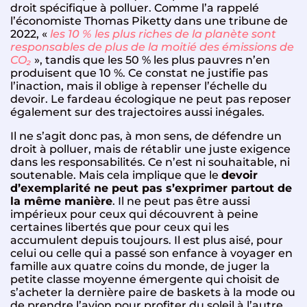
droit spécifique à polluer. Comme l’a rappelé
l’économiste Thomas Piketty dans une tribune de
2022, «
les 10 % les plus riches de la planète sont
responsables de plus de la moitié des émissions de
CO₂
», tandis que les 50 % les plus pauvres n’en
produisent que 10 %. Ce constat ne justifie pas
l’inaction, mais il oblige à repenser l’échelle du
devoir. Le fardeau écologique ne peut pas reposer
également sur des trajectoires aussi inégales.
Il ne s’agit donc pas, à mon sens, de défendre un
droit à polluer, mais de rétablir une juste exigence
dans les responsabilités. Ce n’est ni souhaitable, ni
soutenable. Mais cela implique que le
devoir
d’exemplarité ne peut pas s’exprimer partout de
la même manière
. Il ne peut pas être aussi
impérieux pour ceux qui découvrent à peine
certaines libertés que pour ceux qui les
accumulent depuis toujours. Il est plus aisé, pour
celui ou celle qui a passé son enfance à voyager en
famille aux quatre coins du monde, de juger la
petite classe moyenne émergente qui choisit de
s’acheter la dernière paire de baskets à la mode ou
de prendre l’avion pour profiter du soleil à l’autre