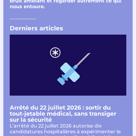
bruit ambiant et regarder autrement ce qui
nous entoure.
___________
Derniers articles
Arrêté du 22 juillet 2026 : sortir du
tout-jetable médical, sans transiger
sur la sécurité
L’arrêté du 22 juillet 2026 autorise dix
candidatures hospitalières à expérimenter le